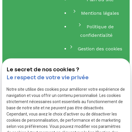
Mentions légales
Politique de
confidentialité
Gestion des cookies
Me contacter
Le secret de nos cookies ?
Le respect de votre vie privée
01.88.24.26.10
Notre site utilise des cookies pour améliorer votre expérience de
navigation et vous offrir un contenu personnalisé. Les cookies
strictement nécessaires sont essentiels au fonctionnement de
contact@alexguerber-dieteticienne.fr
base de notre site et ne peuvent pas être désactivés.
Cependant, vous avez le choix d'activer ou de désactiver les
cookies de personnalisation, de performance et de marketing
selon vos préférences. Vous pouvez modifier vos paramètres
5 Av. Louise