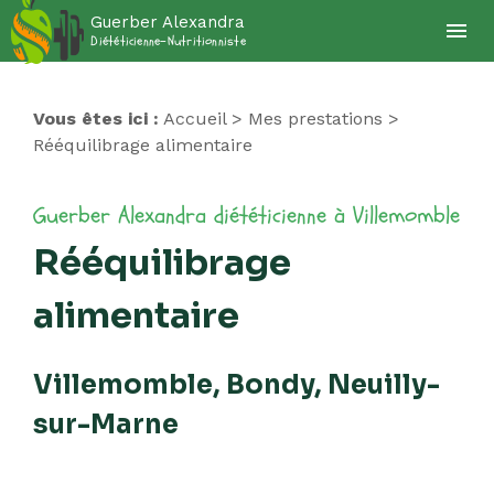
Panneau de gestion des cookies
Guerber Alexandra
menu
Diététicienne-Nutritionniste
Vous êtes ici :
Accueil
>
Mes prestations
>
Rééquilibrage alimentaire
Rééquilibrage
alimentaire
Villemomble, Bondy, Neuilly-
sur-Marne