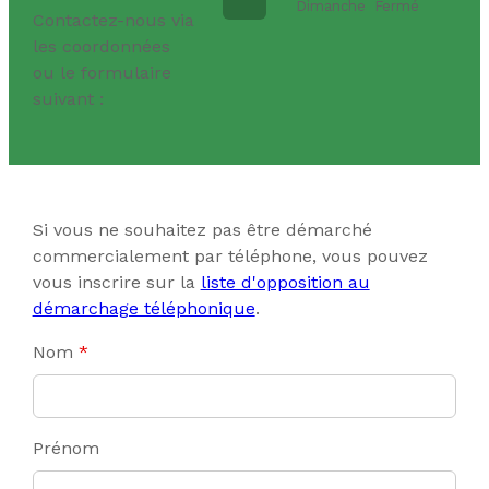
Dimanche
Fermé
Contactez-nous via
les coordonnées
ou le formulaire
suivant :
Si vous ne souhaitez pas être démarché
commercialement par téléphone, vous pouvez
vous inscrire sur la
liste d'opposition au
démarchage téléphonique
.
Nom
*
Prénom