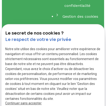
confidentialité
Gestion des cookies
Me contacter
Le secret de nos cookies ?
Le respect de votre vie privée
01.88.24.26.10
Notre site utilise des cookies pour améliorer votre expérience de
navigation et vous offrir un contenu personnalisé. Les cookies
strictement nécessaires sont essentiels au fonctionnement de
contact@alexguerber-dieteticienne.fr
base de notre site et ne peuvent pas être désactivés.
Cependant, vous avez le choix d'activer ou de désactiver les
cookies de personnalisation, de performance et de marketing
selon vos préférences. Vous pouvez modifier vos paramètres
5 Av. Louise
de cookies à tout moment en cliquant sur le lien 'Gestion des
93250 Villemomble
cookies' situé en bas de notre site. Veuillez noter que la
désactivation de certains cookies peut avoir un impact sur
certaines fonctionnalités du site.
Continuer sans accepter