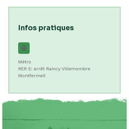
Infos pratiques
directions_subway
Métro
RER E: arrêt Raincy Villemombre
Montfermeil